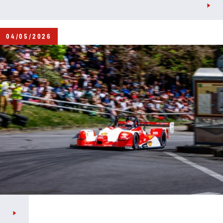
před druhými jízdami vyjasnilo a týmy musely během
krátké chvíle připravit vozy na úplně odlišné
podmínky.
04/05/2026