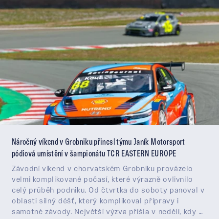
Náročný víkend v Grobniku přinesl týmu Janík Motorsport
pódiová umístění v šampionátu TCR EASTERN EUROPE
Závodní víkend v chorvatském Grobniku provázelo
velmi komplikované počasí, které výrazně ovlivnilo
celý průběh podniku. Od čtvrtka do soboty panoval v
oblasti silný déšť, který komplikoval přípravy i
samotné závody. Největší výzva přišla v neděli, kdy se