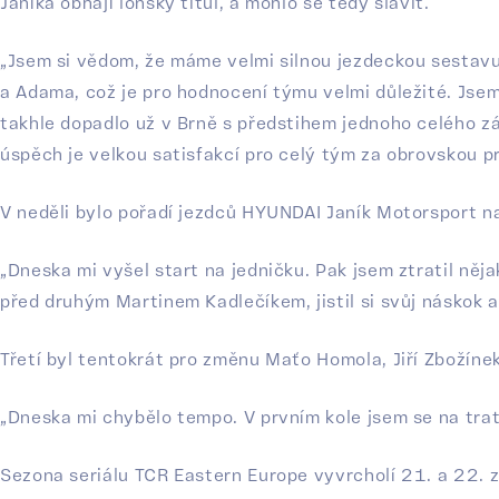
Janíka obhájí loňský titul, a mohlo se tedy slavit.
„Jsem si vědom, že máme velmi silnou jezdeckou sestav
a Adama, což je pro hodnocení týmu velmi důležité. Jsem
takhle dopadlo už v Brně s předstihem jednoho celého z
úspěch je velkou satisfakcí pro celý tým za obrovskou pr
V neděli bylo pořadí jezdců HYUNDAI Janík Motorsport n
„Dneska mi vyšel start na jedničku. Pak jsem ztratil něj
před druhým Martinem Kadlečíkem, jistil si svůj náskok a
Třetí byl tentokrát pro změnu Maťo Homola, Jiří Zbožínek
„Dneska mi chybělo tempo. V prvním kole jsem se na trati
Sezona seriálu TCR Eastern Europe vyvrcholí 21. a 22. z