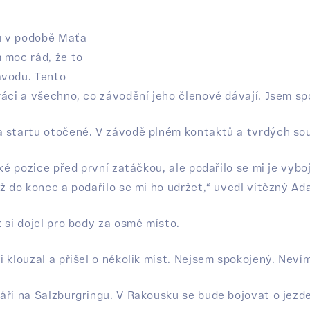
u v podobě Maťa
 moc rád, že to
ávodu. Tento
áci a všechno, co závodění jeho členové dávají. Jsem spo
a startu otočené. V závodě plném kontaktů a tvrdých sou
aké pozice před první zatáčkou, ale podařilo se mi je vyb
ž do konce a podařilo se mi ho udržet,“ uvedl vítězný Ad
 si dojel pro body za osmé místo.
 klouzal a přišel o několik míst. Nejsem spokojený. Nevím
áří na Salzburgringu. V Rakousku se bude bojovat o jezd