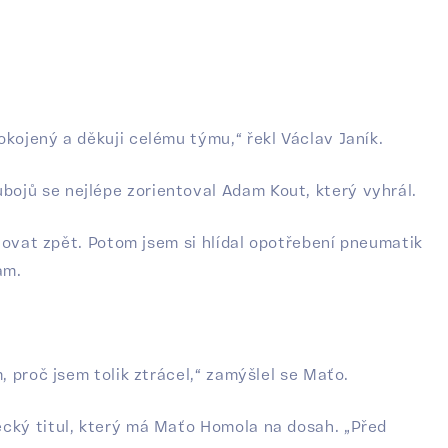
kojený a děkuji celému týmu,“ řekl Václav Janík.
bojů se nejlépe zorientoval Adam Kout, který vyhrál.
ojovat zpět. Potom jsem si hlídal opotřebení pneumatik
am.
, proč jsem tolik ztrácel,“ zamýšlel se Maťo.
ecký titul, který má Maťo Homola na dosah. „Před