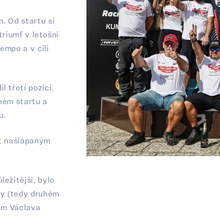
. Od startu si
triumf v letošní
empo a v cíli
 třetí pozici.
ném startu a
u.
vat našlapaným
ežitější, bylo
ny (tedy druhém
lem Václava