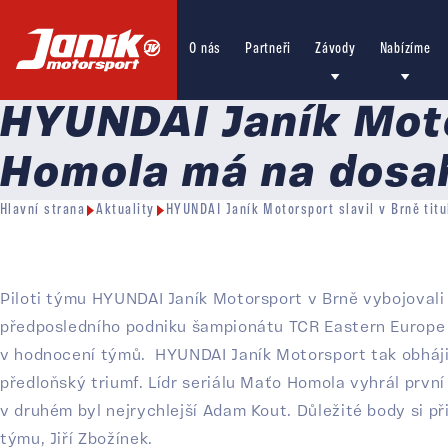
O nás
Partneři
Závody
Nabízíme
HYUNDAI Janík Motor
Homola má na dosah
Hlavní strana
Aktuality
HYUNDAI Janík Motorsport slavil v Brně tit
Piloti týmu HYUNDAI Janík Motorsport v Brně vybojoval
předposledního podniku šampionátu TCR Eastern Europe 
v hodnocení týmů.
HYUNDAI Janík Motorsport tak obhájil
předloňský triumf. Lídr seriálu Maťo Homola vyhrál první
v druhém byl nejrychlejší Adam Kout. Důležité body si přip
týmu, Jiří Zbožínek.