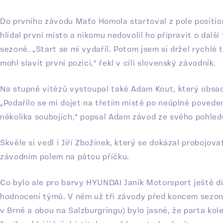
Do prvního závodu Maťo Homola startoval z pole position
hlídal první místo a nikomu nedovolil ho připravit o další 
sezoně. „Start se mi vydařil. Potom jsem si držel rychlé t
mohl slavit první pozici,“ řekl v cíli slovenský závodník.
Na stupně vítězů vystoupal také Adam Kout, který obsadil
„Podařilo se mi dojet na třetím místě po neúplně povede
několika soubojích,“ popsal Adam závod ze svého pohled
Skvěle si vedl i Jiří Zbožínek, který se dokázal probojo
závodním polem na pátou příčku.
Co bylo ale pro barvy HYUNDAI Janík Motorsport ještě důl
hodnocení týmů. V něm už tři závody před koncem sezo
v Brně a obou na Salzburgringu) bylo jasné, že parta ko