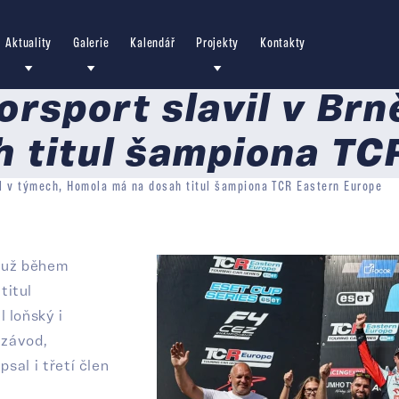
Aktuality
Galerie
Kalendář
Projekty
Kontakty
sport slavil v Brně
 titul šampiona TC
ul v týmech, Homola má na dosah titul šampiona TCR Eastern Europe
i už během
titul
 loňský i
 závod,
sal i třetí člen