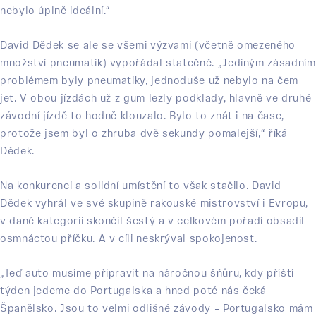
nebylo úplně ideální.“
David Dědek se ale se všemi výzvami (včetně omezeného
množství pneumatik) vypořádal statečně. „Jediným zásadním
problémem byly pneumatiky, jednoduše už nebylo na čem
jet. V obou jízdách už z gum lezly podklady, hlavně ve druhé
závodní jízdě to hodně klouzalo. Bylo to znát i na čase,
protože jsem byl o zhruba dvě sekundy pomalejší,“ říká
Dědek.
Na konkurenci a solidní umístění to však stačilo. David
Dědek vyhrál ve své skupině rakouské mistrovství i Evropu,
v dané kategorii skončil šestý a v celkovém pořadí obsadil
osmnáctou příčku. A v cíli neskrýval spokojenost.
„Teď auto musíme připravit na náročnou šňůru, kdy příští
týden jedeme do Portugalska a hned poté nás čeká
Španělsko. Jsou to velmi odlišné závody – Portugalsko mám