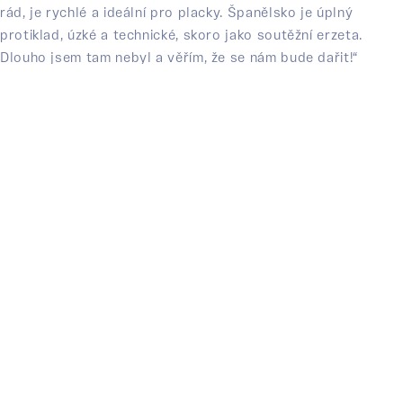
rád, je rychlé a ideální pro placky. Španělsko je úplný
protiklad, úzké a technické, skoro jako soutěžní erzeta.
Dlouho jsem tam nebyl a věřím, že se nám bude dařit!“
dodává Dědek.
JV SPORT RACING TEAM S. R. O.
DVORSKÁ 2771/26 ŠTERNBERK
+420 608 331 349