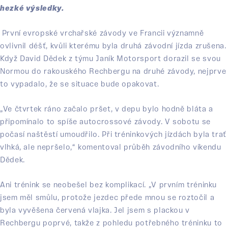
hezké výsledky.
První evropské vrchařské závody ve Francii významně
ovlivnil déšť, kvůli kterému byla druhá závodní jízda zrušena.
Když David Dědek z týmu Janík Motorsport dorazil se svou
Normou do rakouského Rechbergu na druhé závody, nejprve
to vypadalo, že se situace bude opakovat.
„Ve čtvrtek ráno začalo pršet, v depu bylo hodně bláta a
připomínalo to spíše autocrossové závody. V sobotu se
počasí naštěstí umoudřilo. Při tréninkových jízdách byla trať
vlhká, ale nepršelo,“ komentoval průběh závodního víkendu
Dědek.
Ani trénink se neobešel bez komplikací. „V prvním tréninku
jsem měl smůlu, protože jezdec přede mnou se roztočil a
byla vyvěšena červená vlajka. Jel jsem s plackou v
Rechbergu poprvé, takže z pohledu potřebného tréninku to