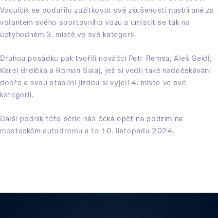
Vaculčík se podařilo zužitkovat své zkušenosti nasbírané za
volantem svého sportovního vozu a umístit se tak na
úctyhodném 3. místě ve své kategorii.
Druhou posádku pak tvořili nováčci Petr Remsa, Aleš Seidl,
Karel Brdička a Roman Salaj, jež si vedli také nadočekávání
dobře a svou stabilní jízdou si vyjeli 4. místo ve své
kategorii.
Další podnik této série nás čeká opět na podzim na
mosteckém autodromu a to 10. listopadu 2024.