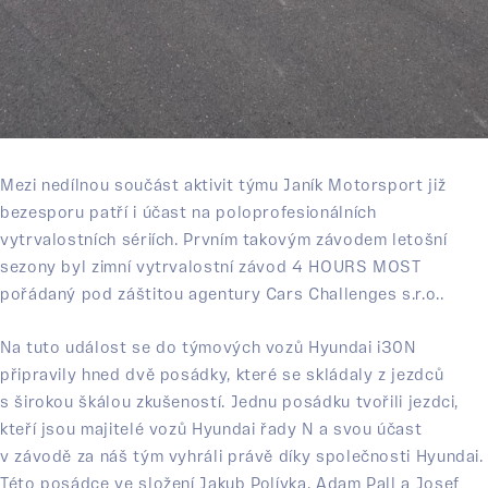
Mezi nedílnou součást aktivit týmu Janík Motorsport již
bezesporu patří i účast na poloprofesionálních
vytrvalostních sériích. Prvním takovým závodem letošní
sezony byl zimní vytrvalostní závod 4 HOURS MOST
pořádaný pod záštitou agentury Cars Challenges s.r.o..
Na tuto událost se do týmových vozů Hyundai i30N
připravily hned dvě posádky, které se skládaly z jezdců
s širokou škálou zkušeností. Jednu posádku tvořili jezdci,
kteří jsou majitelé vozů Hyundai řady N a svou účast
v závodě za náš tým vyhráli právě díky společnosti Hyundai.
Této posádce ve složení Jakub Polívka, Adam Pall a Josef