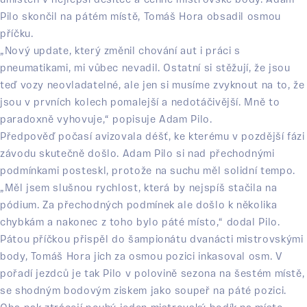
umístěn v nejlepší desítce a cenné mistrovské body. Adam
Pilo skončil na pátém místě, Tomáš Hora obsadil osmou
příčku.
„Nový update, který změnil chování aut i práci s
pneumatikami, mi vůbec nevadil. Ostatní si stěžují, že jsou
teď vozy neovladatelné, ale jen si musíme zvyknout na to, že
jsou v prvních kolech pomalejší a nedotáčivější. Mně to
paradoxně vyhovuje,“ popisuje Adam Pilo.
Předpověď počasí avizovala déšť, ke kterému v pozdější fázi
závodu skutečně došlo. Adam Pilo si nad přechodnými
podmínkami posteskl, protože na suchu měl solidní tempo.
„Měl jsem slušnou rychlost, která by nejspíš stačila na
pódium. Za přechodných podmínek ale došlo k několika
chybkám a nakonec z toho bylo páté místo,“ dodal Pilo.
Pátou příčkou přispěl do šampionátu dvanácti mistrovskými
body, Tomáš Hora jich za osmou pozici inkasoval osm. V
pořadí jezdců je tak Pilo v polovině sezona na šestém místě,
se shodným bodovým ziskem jako soupeř na páté pozici.