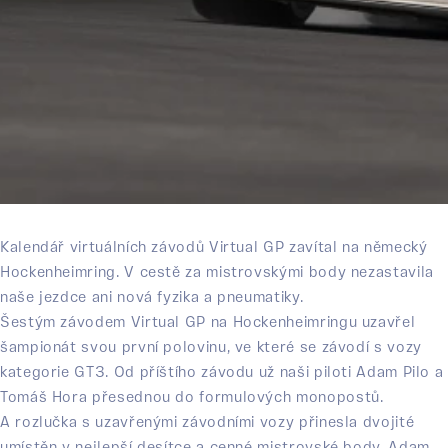
Kalendář virtuálních závodů Virtual GP zavítal na německý
Hockenheimring. V cestě za mistrovskými body nezastavila
naše jezdce ani nová fyzika a pneumatiky.
Šestým závodem Virtual GP na Hockenheimringu uzavřel
šampionát svou první polovinu, ve které se závodí s vozy
kategorie GT3. Od příštího závodu už naši piloti Adam Pilo a
Tomáš Hora přesednou do formulových monopostů.
A rozlučka s uzavřenými závodními vozy přinesla dvojité