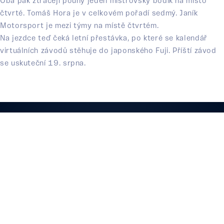
Oba pak ztrácejí pouhý jeden mistrovský bodík na místo
čtvrté. Tomáš Hora je v celkovém pořadí sedmý. Janík
Motorsport je mezi týmy na místě čtvrtém.
Na jezdce teď čeká letní přestávka, po které se kalendář
virtuálních závodů stěhuje do japonského Fuji. Příští závod
se uskuteční 19. srpna.
JV SPORT RACING TEAM S. R. O.
DVORSKÁ 2771/26 ŠTERNBERK
+420 608 331 349