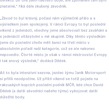
defektu. Do cíle jsem naštěstí dojel, ale zpomalení tam bylo
znatelné,“ říká dále zkušený závodník.
„Závod to byl krásný, počasí nám výjimečně přálo a s
výsledkem jsem spokojený. V rámci Evropy to byl poslední
víkend z jedenácti, všechny jsme absolvovali bez zaváhání a
s jedenácti vítězstvími v mé skupině. Díky těmto výsledkům
jsme do poslední chvíle měli šanci na třetí místo v
absolutním pořadí naší kategorie, což se ale nakonec
nepovedlo. Čtvrté místo je však v rámci mistrovství Evropy
i tak snový výsledek,“ dodává Dědek.
Ač to byla intenzivní sezona, jezdec týmu Janík Motorsport
si příliš neodpočine. Už příští víkend se totiž pojede na
rakouských kopcích poslední podnik MČR, kde chce David
Dědek (a další závodníci našeho týmu) vybojovat další
důležité body.