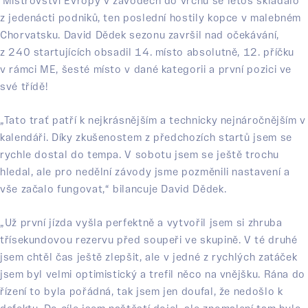
Mistrovství Evropy v závodech do vrchu se letos skládalo
z jedenácti podniků, ten poslední hostily kopce v malebném
Chorvatsku. David Dědek sezonu završil nad očekávání,
z 240 startujících obsadil 14. místo absolutně, 12. příčku
v rámci ME, šesté místo v dané kategorii a první pozici ve
své třídě!
„Tato trať patří k nejkrásnějším a technicky nejnáročnějším v
kalendáři. Díky zkušenostem z předchozích startů jsem se
rychle dostal do tempa. V sobotu jsem se ještě trochu
hledal, ale pro nedělní závody jsme pozměnili nastavení a
vše začalo fungovat,“ bilancuje David Dědek.
„Už první jízda vyšla perfektně a vytvořil jsem si zhruba
třísekundovou rezervu před soupeři ve skupině. V té druhé
jsem chtěl čas ještě zlepšit, ale v jedné z rychlých zatáček
jsem byl velmi optimistický a trefil něco na vnějšku. Rána do
řízení to byla pořádná, tak jsem jen doufal, že nedošlo k