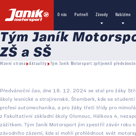
O nás
Partneři
Závody
Nabízíme
Tým Janík Motorspo
ZŠ a SŠ
Hlavní strana
Aktuality
Tým Janík Motorsport zpříjemnil předvánoč
Předvánoční čas, dne 18. 12. 2024 se stal pro žáky St
školy lesnické a strojírenské, Šternberk, kde se studenti
profesi automechanika, a pro žáky třetí třídy pro mimoř
z Fakultativní základní školy Olomouc, Hálkova 4, nez
zážitkem. Tým Janík Motorsport jim zpestřil závěr roku
závodního zázemí, kde si mohli prohlédnout svět motorsp