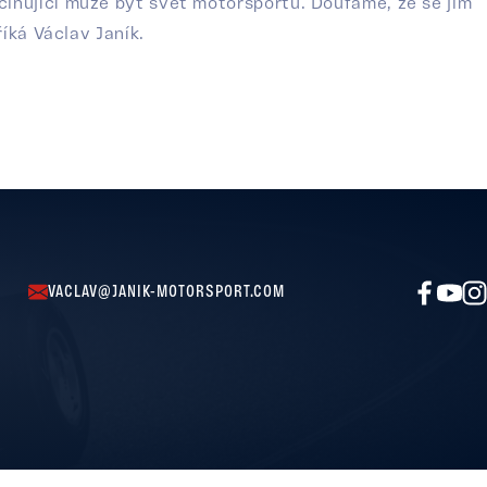
cinující může být svět motorsportu. Doufáme, že se jim
íká Václav Janík.
VACLAV@JANIK-MOTORSPORT.COM
Zásady ochrany osobních údajů
designed by
Orbinet