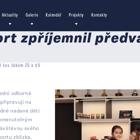
Aktuality
Galerie
Kalendář
Projekty
Kontakty
rt zpříjemnil před
ní čas žákům ZŠ a SŠ
řední odborné
 připravují na
ádně nadané děti
apomenutelným
 návštěvou svého
ortu zblízka.