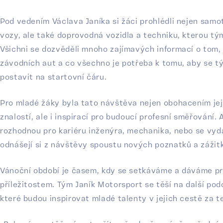
Pod vedením Václava Janíka si žáci prohlédli nejen samo
vozy, ale také doprovodná vozidla a techniku, kterou tý
Všichni se dozvěděli mnoho zajímavých informací o tom, 
závodních aut a co všechno je potřeba k tomu, aby se t
postavit na startovní čáru.
Pro mladé žáky byla tato návštěva nejen obohacením je
znalostí, ale i inspirací pro budoucí profesní směřování. 
rozhodnou pro kariéru inženýra, mechanika, nebo se vyda
odnášejí si z návštěvy spoustu nových poznatků a zážit
Vánoční období je časem, kdy se setkáváme a dáváme p
příležitostem. Tým Janík Motorsport se těší na další po
které budou inspirovat mladé talenty v jejich cestě za t