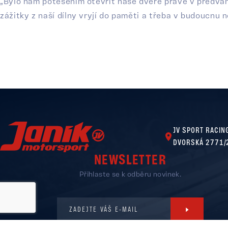
„Bylo nám potěšením otevřít naše dveře právě v předván
zážitky z naší dílny vryjí do paměti a třeba v budoucnu n
JV SPORT RACING
DVORSKÁ 2771/
NEWSLETTER
Přihlaste se k odběru novinek.
ZADEJTE VÁŠ E-MAIL
Copyright © 2026 Janík Motorsport