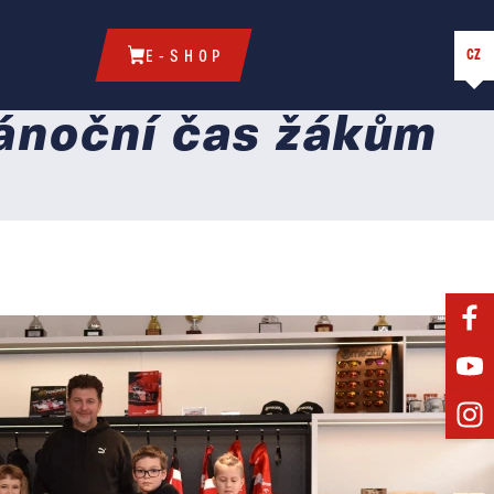
CZ
E-SHOP
vánoční čas žákům