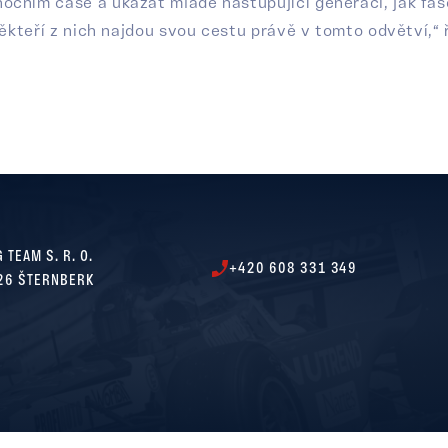
očním čase a ukázat mladé nastupující generaci, jak fas
ěkteří z nich najdou svou cestu právě v tomto odvětví,“ ř
 TEAM S. R. O.
+420 608 331 349
26 ŠTERNBERK