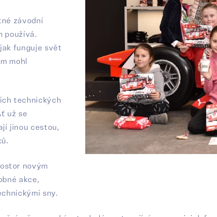
tné závodní
m používá.
jak funguje svět
ým mohl
jich technických
Ať už se
jí jinou cestou,
ků.
rostor novým
dobné akce,
echnickými sny.