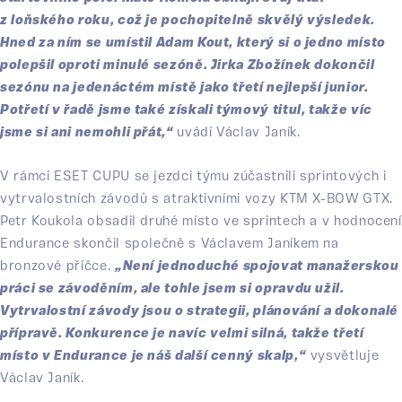
z loňského roku, což je pochopitelně skvělý výsledek.
Hned za ním se umístil Adam Kout, který si o jedno místo
polepšil oproti minulé sezóně. Jirka Zbožínek dokončil
sezónu na jedenáctém místě jako třetí nejlepší junior.
Potřetí v řadě jsme také získali týmový titul, takže víc
jsme si ani nemohli přát,“
uvádí Václav Janík.
V rámci ESET CUPU se jezdci týmu zúčastnili sprintových i
vytrvalostních závodů s atraktivními vozy KTM X-BOW GTX.
Petr Koukola obsadil druhé místo ve sprintech a v hodnocení
Endurance skončil společně s Václavem Janíkem na
bronzové příčce.
„Není jednoduché spojovat manažerskou
práci se závoděním, ale tohle jsem si opravdu užil.
Vytrvalostní závody jsou o strategii, plánování a dokonalé
přípravě. Konkurence je navíc velmi silná, takže třetí
místo v Endurance je náš další cenný skalp,“
vysvětluje
Václav Janík.