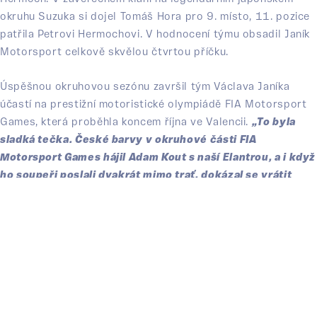
okruhu Suzuka si dojel Tomáš Hora pro 9. místo, 11. pozice
patřila Petrovi Hermochovi. V hodnocení týmu obsadil Janík
Motorsport celkově skvělou čtvrtou příčku.
Úspěšnou okruhovou sezónu završil tým Václava Janíka
účastí na prestižní motoristické olympiádě FIA Motorsport
Games, která proběhla koncem října ve Valencii.
„To byla
sladká tečka. České barvy v okruhové části FIA
Motorsport Games hájil Adam Kout s naší Elantrou, a i když
ho soupeři poslali dvakrát mimo trať, dokázal se vrátit
zpátky do boje o stupně vítězů. Z Valencie si nakonec
odvezl bronz,“
dodává závěrem Václav Janík.
Letošní sezóna teprve doznívá, ale už nyní probíhá příprava
té nadcházející. Náročná práce tak nikdy nekončí, v zimní
pauze přichází na řadu především manažerská činnost. A
není divu, protože kompletní tým Janík Motorsport se dnes
skládá ze sedmi stálých členů, téměř dvacítky externistů,