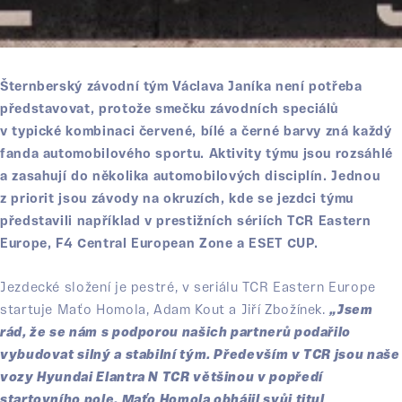
Šternberský závodní tým Václava Janíka není potřeba
představovat, protože smečku závodních speciálů
v typické kombinaci červené, bílé a černé barvy zná každý
fanda automobilového sportu. Aktivity týmu jsou rozsáhlé
a zasahují do několika automobilových disciplín. Jednou
z priorit jsou závody na okruzích, kde se jezdci týmu
představili například v prestižních sériích TCR Eastern
Europe, F4 Central European Zone a ESET CUP.
Jezdecké složení je pestré, v seriálu TCR Eastern Europe
startuje Maťo Homola, Adam Kout a Jiří Zbožínek.
„Jsem
rád, že se nám s podporou našich partnerů podařilo
vybudovat silný a stabilní tým. Především v TCR jsou naše
vozy Hyundai Elantra N TCR většinou v popředí
startovního pole. Maťo Homola obhájil svůj titul