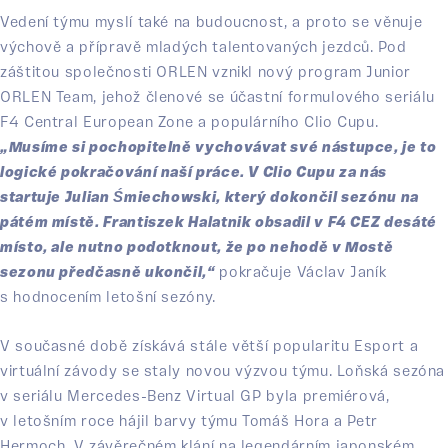
Vedení týmu myslí také na budoucnost, a proto se věnuje
výchově a přípravě mladých talentovaných jezdců. Pod
záštitou společnosti ORLEN vznikl nový program Junior
ORLEN Team, jehož členové se účastní formulového seriálu
F4 Central European Zone a populárního Clio Cupu.
„Musíme si pochopitelně vychovávat své nástupce, je to
logické pokračování naší práce. V Clio Cupu za nás
startuje Julian Śmiechowski, který dokončil sezónu na
pátém místě. Frantiszek Halatnik obsadil v F4 CEZ desáté
místo, ale nutno podotknout, že po nehodě v Mostě
sezonu předčasně ukončil,“
pokračuje Václav Janík
s hodnocením letošní sezóny.
V současné době získává stále větší popularitu Esport a
virtuální závody se staly novou výzvou týmu. Loňská sezóna
v seriálu Mercedes-Benz Virtual GP byla premiérová,
v letošním roce hájil barvy týmu Tomáš Hora a Petr
Hermoch. V závěrečném klání na legendárním japonském