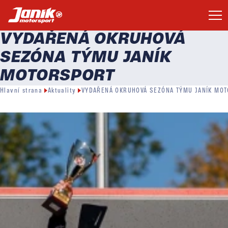
VYDAŘENÁ OKRUHOVÁ
SEZÓNA TÝMU JANÍK
MOTORSPORT
Hlavní strana
Aktuality
VYDAŘENÁ OKRUHOVÁ SEZÓNA TÝMU JANÍK MO