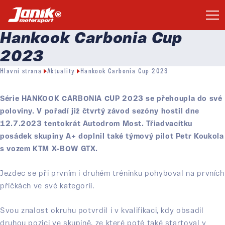
Hankook Carbonia Cup
2023
Hlavní strana
Aktuality
Hankook Carbonia Cup 2023
Série HANKOOK CARBONIA CUP 2023 se přehoupla do své
poloviny. V pořadí již čtvrtý závod sezóny hostil dne
12.7.2023 tentokrát Autodrom Most. Třiadvacítku
posádek skupiny A+ doplnil také týmový pilot Petr Koukola
s vozem KTM X-BOW GTX.
Jezdec se při prvním i druhém tréninku pohyboval na prvních
příčkách ve své kategorii.
Svou znalost okruhu potvrdil i v kvalifikaci, kdy obsadil
druhou pozici ve skupině, ze které poté také startoval v