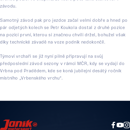
závodu.
Samotný závod pak pro jezdce začal velmi dobře a hned po
pár odjetých kolech se Petr Koukola dostal z druhé pozice
na pozici první, kterou si značnou chvíli držel, bohužel však
díky technické závadě na voze podnik nedokončil.
Týmoví vrchaři se již nyní pilně připravují na svůj
předposlední závod sezony v rámci MČR, kdy se vydají do
Vrbna pod Pradědem, kde se koná jubilejní desátý ročník
místního „Vrbenského vrchu“.