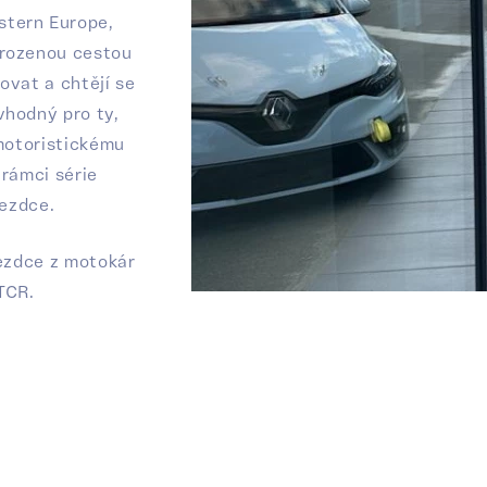
stern Europe,
irozenou cestou
ovat a chtějí se
vhodný pro ty,
 motoristickému
 rámci série
jezdce.
jezdce z motokár
TCR.