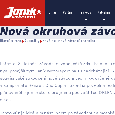
O nás
Partneři
Závody
Nabízíme
Nová okruhová závo
Hlavní strana
Aktuality
Nová okruhová závodní technika
I přesto, že letošní závodní sezona ještě zdaleka není u 
nyní pomýšlí tým Janík Motorsport na tu nadcházející. S
souvisí také zakoupení nové závodní techniky, určené k 
v šampionátu Renault Clio Cup a následná pozvolná real
plánovaného juniorského programu pod záštitou ORLEN
s.r.o..
Tento vůz je ideálním nástupcem po závodění na motoká