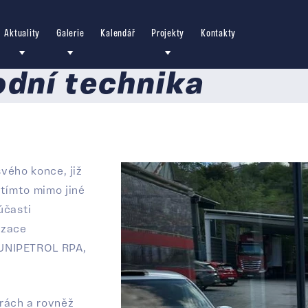
Aktuality
Galerie
Kalendář
Projekty
Kontakty
dní technika
svého konce, již
 tímto mimo jiné
účasti
izace
 UNIPETROL RPA,
rách a rovněž