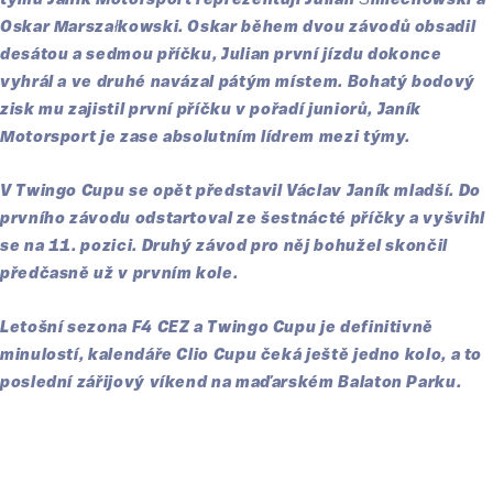
týmu Janík Motorsport reprezentují Julian Śmiechowski a
Oskar Marszałkowski. Oskar během dvou závodů obsadil
desátou a sedmou příčku, Julian první jízdu dokonce
vyhrál a ve druhé navázal pátým místem. Bohatý bodový
zisk mu zajistil první příčku v pořadí juniorů, Janík
Motorsport je zase absolutním lídrem mezi týmy.
V Twingo Cupu se opět představil Václav Janík mladší. Do
prvního závodu odstartoval ze šestnácté příčky a vyšvihl
se na 11. pozici. Druhý závod pro něj bohužel skončil
předčasně už v prvním kole.
Letošní sezona F4 CEZ a Twingo Cupu je definitivně
minulostí, kalendáře Clio Cupu čeká ještě jedno kolo, a to
poslední zářijový víkend na maďarském Balaton Parku.