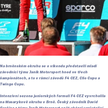
Na brněnském okruhu se o víkendu představili mladí
závodníci týmu Janík Motorsport hned ve třech
šampionátech, a to v rámci závodů F4 CEZ, Clio Cupu a
Twingo Cupu.
Intenzivní sezona juniorských formulí F4 CEZ vyvrcholila
na Masarykově okruhu v Brně. Český závodník David