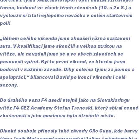
Gorčica z týmu Janík Motorsport opět ukázal vzrůstající
formu, bodoval ve všech třech závodech (10. a 2x 8.) a
vysloužil si titul nejlepšího nováčka v celém startovním
poli!
„Během celého víkendu jsme zkoušeli různá nastavení
auta. V kvalifikaci jsme skončili s velkou ztrátou na
vítěze, ale nevzdali jsme se a ve všech závodech se
posouvali vpřed. Byl to první víkend, ve kterém jsem
bodoval v každém závodě. Díky celému týmu za pomoc a
spolupráci,“ bilancoval David po konci víkendu i celé
sezony.
Do druhého vozu F4 usedl stejně jako na Slovakiaringu
vítěz F4 CEZ Academy Stefan Treneski, který sbíral cenné
zkušenosti a jeho maximem bylo čtrnácté místo.
Divoké souboje přinesly také závody Clio Cupu, kde barvy