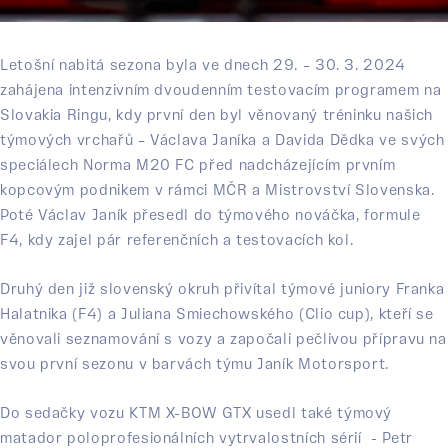
Letošní nabitá sezona byla ve dnech 29. – 30. 3. 2024
zahájena intenzivním dvoudenním testovacím programem na
Slovakia Ringu, kdy první den byl věnovaný tréninku našich
týmových vrchařů – Václava Janíka a Davida Dědka ve svých
speciálech Norma M20 FC před nadcházejícím prvním
kopcovým podnikem v rámci MČR a Mistrovství Slovenska.
Poté Václav Janík přesedl do týmového nováčka, formule
F4, kdy zajel pár referenčních a testovacích kol.
Druhý den již slovenský okruh přivítal týmové juniory Franka
Halatnika (F4) a Juliana Smiechowského (Clio cup), kteří se
věnovali seznamování s vozy a započali pečlivou přípravu na
svou první sezonu v barvách týmu Janík Motorsport.
Do sedačky vozu KTM X-BOW GTX usedl také týmový
matador poloprofesionálních vytrvalostních sérií - Petr