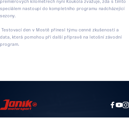
premiérových kilometrech nyní Koukola zvažuje, zda s tímto
speciálem nastoupí do kompletního programu nadcházející
sezony.
Testovací den v Mostě přinesl týmu cenné zkušenosti a
data, která pomohou při další přípravě na letošní závodní
program.
JV SPORT RACING TEAM S. R. O.