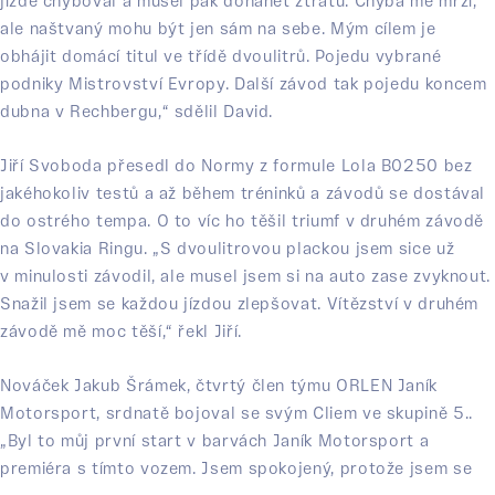
jízdě chyboval a musel pak dohánět ztrátu. Chyba mě mrzí,
ale naštvaný mohu být jen sám na sebe. Mým cílem je
obhájit domácí titul ve třídě dvoulitrů. Pojedu vybrané
podniky Mistrovství Evropy. Další závod tak pojedu koncem
dubna v Rechbergu,“ sdělil David.
Jiří Svoboda přesedl do Normy z formule Lola B0250 bez
jakéhokoliv testů a až během tréninků a závodů se dostával
do ostrého tempa. O to víc ho těšil triumf v druhém závodě
na Slovakia Ringu. „S dvoulitrovou plackou jsem sice už
v minulosti závodil, ale musel jsem si na auto zase zvyknout.
Snažil jsem se každou jízdou zlepšovat. Vítězství v druhém
závodě mě moc těší,“ řekl Jiří.
Nováček Jakub Šrámek, čtvrtý člen týmu ORLEN Janík
Motorsport, srdnatě bojoval se svým Cliem ve skupině 5..
„Byl to můj první start v barvách Janík Motorsport a
premiéra s tímto vozem. Jsem spokojený, protože jsem se