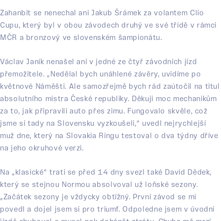
Zahanbit se nenechal ani Jakub Šrámek za volantem Clio
Cupu, který byl v obou závodech druhý ve své třídě v rámci
MČR a bronzový ve slovenském šampionátu.
Václav Janík nenašel ani v jedné ze čtyř závodních jízd
přemožitele. „Nedělal bych unáhlené závěry, uvidíme po
květnové Náměšti. Ale samozřejmě bych rád zaútočil na titul
absolutního mistra České republiky. Děkuji moc mechanikům
za to, jak připravili auto přes zimu. Fungovalo skvěle, což
jsme si tady na Slovensku vyzkoušeli,“ uvedl nejrychlejší
muž dne, který na Slovakia Ringu testoval o dva týdny dříve
na jeho okruhové verzi.
Na „klasické“ trati se před 14 dny svezl také David Dědek,
který se stejnou Normou absolvoval už loňské sezony.
„Začátek sezony je vždycky obtížný. První závod se mi
povedl a dojel jsem si pro triumf. Odpoledne jsem v úvodní