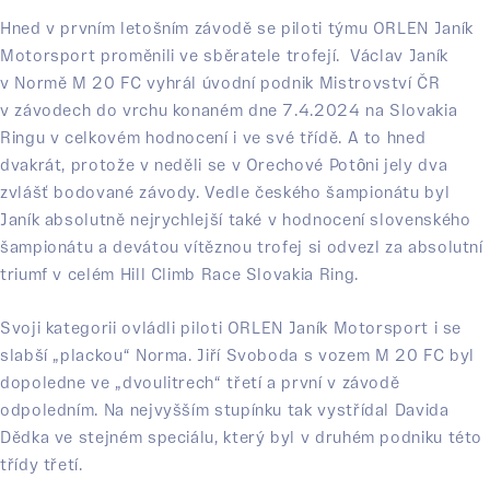
Hned v prvním letošním závodě se piloti týmu ORLEN Janík
Motorsport proměnili ve sběratele trofejí. Václav Janík
v Normě M 20 FC vyhrál úvodní podnik Mistrovství ČR
v závodech do vrchu konaném dne 7.4.2024 na Slovakia
Ringu v celkovém hodnocení i ve své třídě. A to hned
dvakrát, protože v neděli se v Orechové Potôni jely dva
zvlášť bodované závody. Vedle českého šampionátu byl
Janík absolutně nejrychlejší také v hodnocení slovenského
šampionátu a devátou vítěznou trofej si odvezl za absolutní
triumf v celém Hill Climb Race Slovakia Ring.
Svoji kategorii ovládli piloti ORLEN Janík Motorsport i se
slabší „plackou“ Norma. Jiří Svoboda s vozem M 20 FC byl
dopoledne ve „dvoulitrech“ třetí a první v závodě
odpoledním. Na nejvyšším stupínku tak vystřídal Davida
Dědka ve stejném speciálu, který byl v druhém podniku této
třídy třetí.