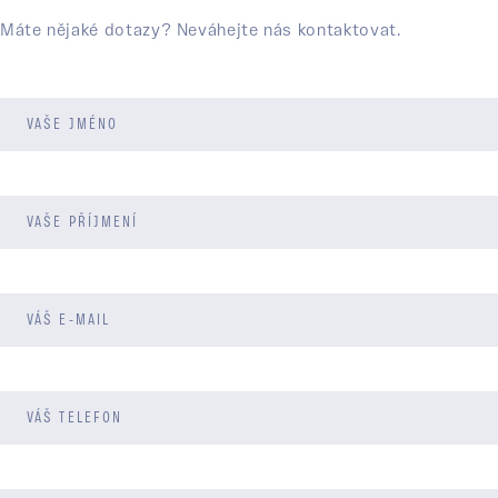
Máte nějaké dotazy? Neváhejte nás kontaktovat.
VAŠE JMÉNO
VAŠE PŘÍJMENÍ
VÁŠ E-MAIL
VÁŠ TELEFON