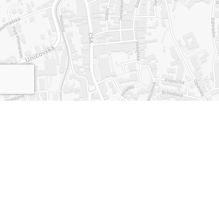
Leaflet
|
©
OpenStreetMap
contributors ©
CARTO
JV SPORT RACING TEAM S. R. O.